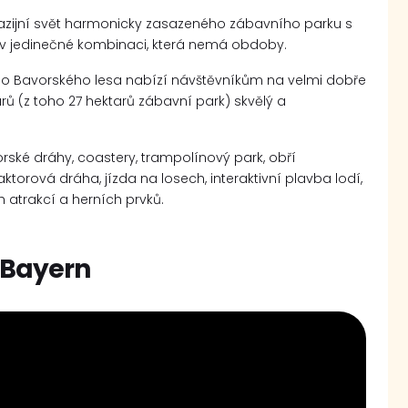
ntazijní svět harmonicky zasazeného zábavního parku s
v jedinečné kombinaci, která nemá obdoby.
ho Bavorského lesa nabízí návštěvníkům na velmi dobře
rů (z toho 27 hektarů zábavní park) skvělý a
rské dráhy, coastery, trampolínový park, obří
aktorová dráha, jízda na losech, interaktivní plavba lodí,
h atrakcí a herních prvků.
n Bayern