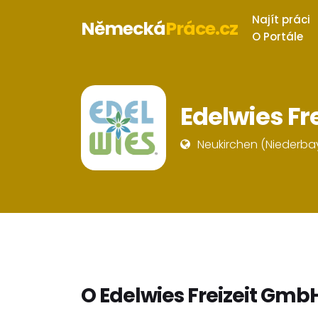
Najít práci
Německá
Práce.cz
O Portále
Edelwies Fr
Neukirchen (Niederba
O Edelwies Freizeit Gmb