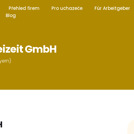
Přehled firem
Pro uchazeče
Für Arbeitgeber
Blog
eizeit GmbH
yern)
H