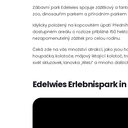
Zábavní park Edelwies spojuje zážitkový a fa
zoo, dinosauřím parkem a přírodním parkem 
Idylicky položený na kopcovitém úpatí Přední
dostupném areálu o rozloze přibližně 150 hekta
nezapomenutelný zážitek pro celou rodinu.
Čeká zde na vás množství atrakcí, jako jsou ho
houpačka, kolotoče, májový létající kolotoč, tr
svět skluzavek, lanovka „WieLi“ a mnoho dalšíc
Edelwies Erlebnispark i