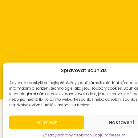
Spravovat Souhlas
Abychom poskytli co nejlepší služby, používáme k ukládání a/nebo p
informacím o zařízení, technologie jako jsou soubory cookies. Souhla
technologiemi nám umožní zpracovávat údaje, jako je chování při pr
nebo jedinečná ID na tomto webu. Nesouhlas nebo odvolání souhla
nepříznivě ovlivnit určité vlastnosti a funkce.
Příjmout
Nastavení
© 2025 NěmeckáPráce.cz. All Right Reserved.
Zásady ochrany osobních údajů
Impressum