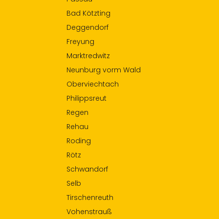
Bad Kötzting
Deggendorf
Freyung
Marktredwitz
Neunburg vorm Wald
Oberviechtach
Philippsreut
Regen
Rehau
Roding
Rötz
Schwandorf
Selb
Tirschenreuth
Vohenstrauß