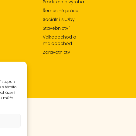
Produkce a výroba
Řemeslné práce
Sociální služby
Stavebnictví
Velkoobchod a
maloobchod
Zdravotnictví
řístupu k
s s těmito
ocházení
su může