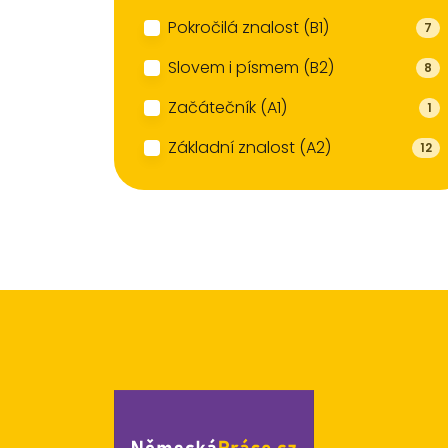
Pokročilá znalost (B1)
7
Slovem i písmem (B2)
8
Začátečník (A1)
1
Základní znalost (A2)
12