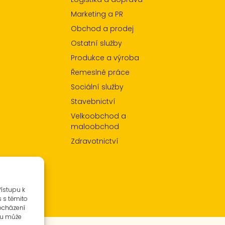
Marketing a PR
Obchod a prodej
Ostatní služby
Produkce a výroba
Řemeslné práce
Sociální služby
Stavebnictví
Velkoobchod a
maloobchod
Zdravotnictví
řístupu k
s s těmito
ocházení
su může