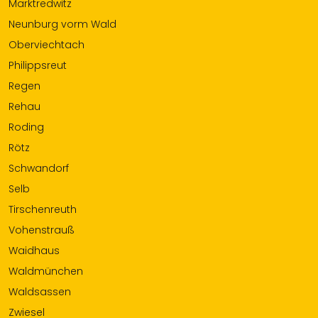
Marktredwitz
Neunburg vorm Wald
Oberviechtach
Philippsreut
Regen
Rehau
Roding
Rötz
Schwandorf
Selb
Tirschenreuth
Vohenstrauß
Waidhaus
Waldmünchen
Waldsassen
Zwiesel